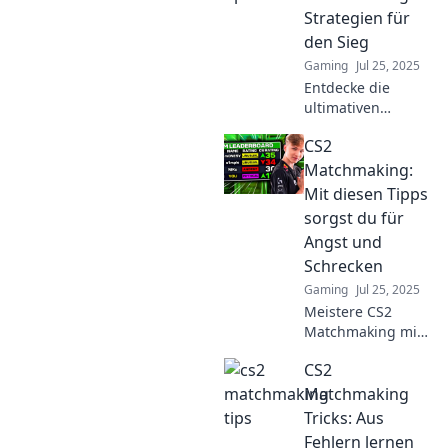
Strategien für
den Sieg
Gaming
Jul 25, 2025
Entdecke die
ultimativen
Strategien für CS2
CS2
Matchmaking!
Werde vom Noob
Matchmaking:
zum Pro und
Mit diesen Tipps
dominiere jedes
sorgst du für
Spiel!
Angst und
Schrecken
Gaming
Jul 25, 2025
Meistere CS2
Matchmaking mit
diesen Tipps und
CS2
sorge für Angst
und Schrecken bei
Matchmaking
deinen Gegnern!
Tricks: Aus
Entdecke, wie du
Fehlern lernen