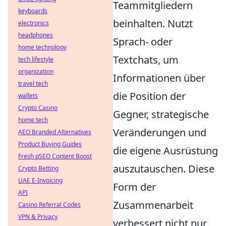
Teammitgliedern
keyboards
beinhalten. Nutzt
electronics
headphones
Sprach- oder
home technology
Textchats, um
tech lifestyle
organization
Informationen über
travel tech
die Position der
wallets
Crypto Casino
Gegner, strategische
home tech
Veränderungen und
AEO Branded Alternatives
Product Buying Guides
die eigene Ausrüstung
Fresh pSEO Content Boost
auszutauschen. Diese
Crypto Betting
UAE E-Invoicing
Form der
API
Zusammenarbeit
Casino Referral Codes
VPN & Privacy
verbessert nicht nur