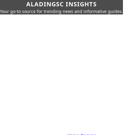
ALADINGSC INSIGHTS
Your go-to source for trending news and informative guides.