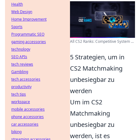
Health
Web Design
Home Improvement
Sports
Programmatic SEO
All CS2 Ranks: Competitive System ...
gaming accessories
technology
5 Strategien, um in
SEO APIs
tech reviews
CS2 Matchmaking
Gambling
unbesiegbar zu
tech accessories
productivity
werden
tech tips
Um im CS2
workspace
mobile accessories
Matchmaking
phone accessories
unbesiegbar zu
car accessories
biking
werden, ist es
streaming accessories