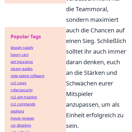
die Teammoral,
sondern maximiert
auch die Chancen auf
Popular Tags
einen Sieg. Schließlich
beauty supply
solltet ihr auch immer
luxury cars
daran denken, euch
pet insurance
steam guides
an die Stärken und
note-taking software
Schwächen eurer
cs2 cases
cybersecurity
Mitspieler
cs2 aim training
anzupassen, um als
cs2 commands
sephora
Einheit erfolgreich zu
movie reviews
sein.
car detailing