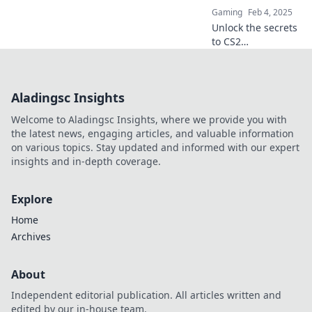
Gaming
Feb 4, 2025
Unlock the secrets
to CS2
matchmaking
success! Discover
pro tips and tricks
Aladingsc Insights
to elevate your
gameplay and
Welcome to Aladingsc Insights, where we provide you with
dominate the
the latest news, engaging articles, and valuable information
competition.
on various topics. Stay updated and informed with our expert
insights and in-depth coverage.
Explore
Home
Archives
About
Independent editorial publication. All articles written and
edited by our in-house team.