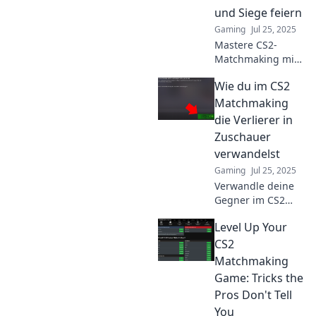
sie besiegst!
und Siege feiern
Gaming
Jul 25, 2025
Mastere CS2-
Matchmaking mit
unseren Tricks!
Wie du im CS2
Lerne aus Fehlern
und feiere Siege.
Matchmaking
Lass den Erfolg
die Verlierer in
starten!
Zuschauer
verwandelst
Gaming
Jul 25, 2025
Verwandle deine
Gegner im CS2
Matchmaking in
Level Up Your
Zuschauer!
Entdecke die
CS2
besten Strategien,
Matchmaking
um sie in den
Game: Tricks the
Abgrund zu
Pros Don't Tell
führen.
You