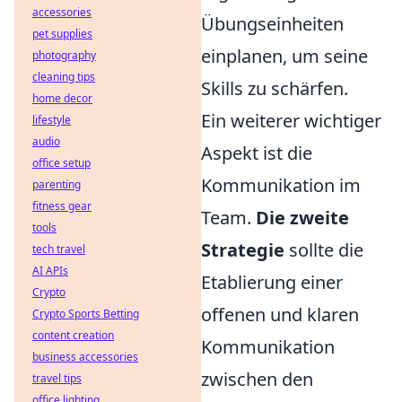
accessories
Übungseinheiten
pet supplies
einplanen, um seine
photography
cleaning tips
Skills zu schärfen.
home decor
Ein weiterer wichtiger
lifestyle
audio
Aspekt ist die
office setup
Kommunikation im
parenting
fitness gear
Team.
Die zweite
tools
Strategie
sollte die
tech travel
AI APIs
Etablierung einer
Crypto
offenen und klaren
Crypto Sports Betting
content creation
Kommunikation
business accessories
zwischen den
travel tips
office lighting