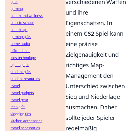
verschiedenen Waffen
gifts
gaming
und ihre
health and wellness
Eigenschaften. In
back to school
health tips
einem
CS2
Spiel kann
gaming gifts
eine präzise
home audio
office decor
Zielgenauigkeit und
kids technology
richtiges Map-
lighting tips
student gifts
Management den
student resources
Unterschied zwischen
travel
travel gadgets
Sieg und Niederlage
travel gear
ausmachen. Daher
tech gifts
vlogging tips
sollte jeder Spieler
kitchen accessories
regelmäßig
travel accessories