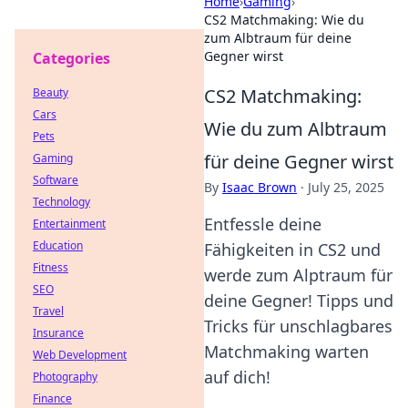
Home
›
Gaming
›
CS2 Matchmaking: Wie du
zum Albtraum für deine
Gegner wirst
Categories
CS2 Matchmaking:
Beauty
Cars
Wie du zum Albtraum
Pets
für deine Gegner wirst
Gaming
Software
By
Isaac Brown
·
July 25, 2025
Technology
Entfessle deine
Entertainment
Education
Fähigkeiten in CS2 und
Fitness
werde zum Alptraum für
SEO
deine Gegner! Tipps und
Travel
Tricks für unschlagbares
Insurance
Matchmaking warten
Web Development
auf dich!
Photography
Finance