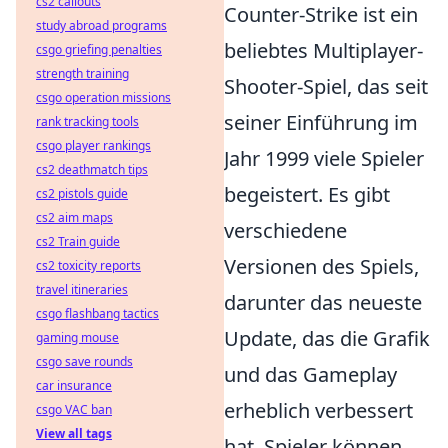
cs2 callouts
Counter-Strike ist ein
study abroad programs
beliebtes Multiplayer-
csgo griefing penalties
strength training
Shooter-Spiel, das seit
csgo operation missions
seiner Einführung im
rank tracking tools
csgo player rankings
Jahr 1999 viele Spieler
cs2 deathmatch tips
begeistert. Es gibt
cs2 pistols guide
cs2 aim maps
verschiedene
cs2 Train guide
Versionen des Spiels,
cs2 toxicity reports
travel itineraries
darunter das neueste
csgo flashbang tactics
Update, das die Grafik
gaming mouse
csgo save rounds
und das Gameplay
car insurance
erheblich verbessert
csgo VAC ban
View all tags
hat. Spieler können