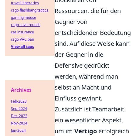
travel itineraries
Ressourcen, die für den
csgo flashbang tactics
gaming mouse
Gegner von
csgo save rounds
entscheidender Bedeutung
car insurance
csgo VAC ban
sind. Auf diese Weise kann
View all tags
der Gegner in die
Defensive gedrückt
werden, während man
selbst an Macht und
Archives
Einfluss gewinnt.
Feb-2023
Zusätzlich ist Teamarbeit
Sep-2024
Dec-2022
ein wesentlicher Aspekt,
Nov-2024
um im
Vertigo
erfolgreich
Jun-2024