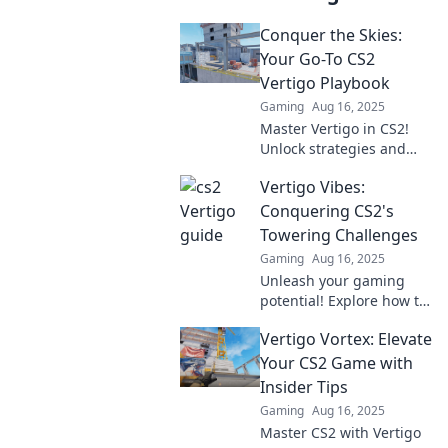
Conquer the Skies:
Your Go-To CS2
Vertigo Playbook
Gaming
Aug 16, 2025
Master Vertigo in CS2!
Unlock strategies and
tips in your ultimate
Vertigo Vibes:
guide to dominating the
skies. Level up your
Conquering CS2's
gameplay now!
Towering Challenges
Gaming
Aug 16, 2025
Unleash your gaming
potential! Explore how to
conquer CS2's towering
Vertigo Vortex: Elevate
challenges and elevate
your play in Vertigo
Your CS2 Game with
Vibes. Dive in now!
Insider Tips
Gaming
Aug 16, 2025
Master CS2 with Vertigo