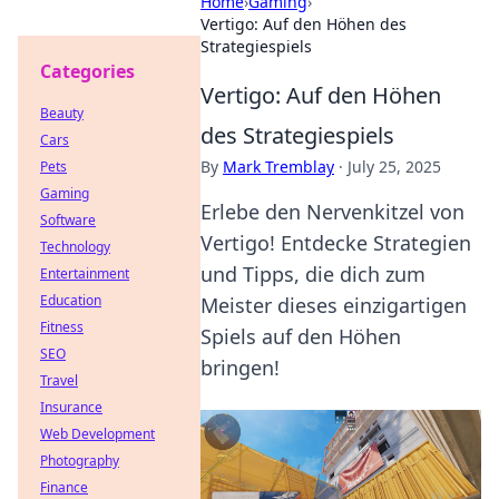
Home
›
Gaming
›
Vertigo: Auf den Höhen des
Strategiespiels
Categories
Vertigo: Auf den Höhen
Beauty
des Strategiespiels
Cars
By
Mark Tremblay
·
July 25, 2025
Pets
Gaming
Erlebe den Nervenkitzel von
Software
Vertigo! Entdecke Strategien
Technology
und Tipps, die dich zum
Entertainment
Education
Meister dieses einzigartigen
Fitness
Spiels auf den Höhen
SEO
bringen!
Travel
Insurance
Web Development
Photography
Finance