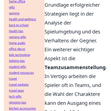
home office
Grundlage erfolgreicher
gifts
Strategien liegt in der
gaming
health and wellness
Analyse der
back to school
Spielumgebung und des
health tips
gaming gifts
Verhaltens der Gegner.
home audio
Ein weiterer wichtiger
office decor
kids technology
Aspekt ist die
lighting tips
Teamzusammenstellung
.
student gifts
student resources
In Vertigo arbeiten die
travel
Spieler oft in Teams, und
travel gadgets
travel gear
die Wahl der Charaktere
tech gifts
kann den Ausgang eines
vlogging tips
kitchen accessories