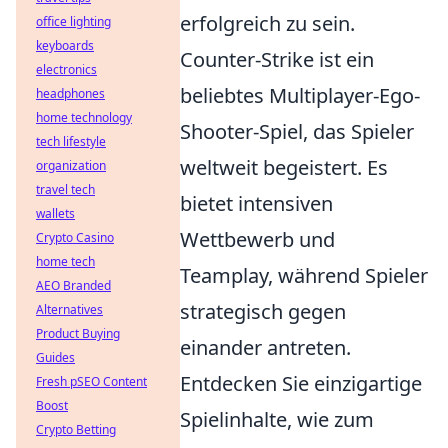
erfolgreich zu sein.
office lighting
keyboards
Counter-Strike ist ein
electronics
beliebtes Multiplayer-Ego-
headphones
home technology
Shooter-Spiel, das Spieler
tech lifestyle
weltweit begeistert. Es
organization
travel tech
bietet intensiven
wallets
Wettbewerb und
Crypto Casino
home tech
Teamplay, während Spieler
AEO Branded
strategisch gegen
Alternatives
Product Buying
einander antreten.
Guides
Entdecken Sie einzigartige
Fresh pSEO Content
Boost
Spielinhalte, wie zum
Crypto Betting