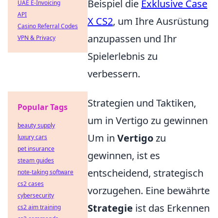
Beispiel die
Exklusive Case
UAE E-Invoicing
API
X CS2
, um Ihre Ausrüstung
Casino Referral Codes
anzupassen und Ihr
VPN & Privacy
Spielerlebnis zu
verbessern.
Strategien und Taktiken,
Popular Tags
um in Vertigo zu gewinnen
beauty supply
Um in
Vertigo
zu
luxury cars
pet insurance
gewinnen, ist es
steam guides
entscheidend, strategisch
note-taking software
cs2 cases
vorzugehen. Eine bewährte
cybersecurity
Strategie
ist das Erkennen
cs2 aim training