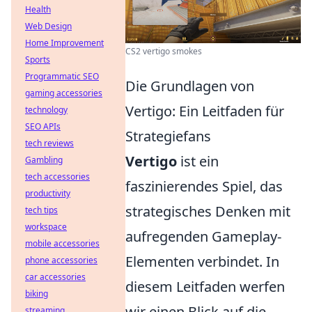
Health
Web Design
Home Improvement
CS2 vertigo smokes
Sports
Programmatic SEO
Die Grundlagen von
gaming accessories
Vertigo: Ein Leitfaden für
technology
SEO APIs
Strategiefans
tech reviews
Vertigo
ist ein
Gambling
tech accessories
faszinierendes Spiel, das
productivity
strategisches Denken mit
tech tips
workspace
aufregenden Gameplay-
mobile accessories
Elementen verbindet. In
phone accessories
car accessories
diesem Leitfaden werfen
biking
wir einen Blick auf die
streaming