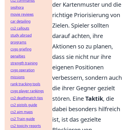
cs2 commands
der Kartenmuster und die
sephora
richtige Priorisierung von
movie reviews
car detailing
Zielen. Spieler sollten
cs2 callouts
darauf achten, ihre
study abroad
programs
Aktionen so zu planen,
csgo griefing
dass sie nicht nur ihre
penalties
strength training
eigenen Positionen
csgo operation
verbessern, sondern auch
missions
rank tracking tools
die ihrer Gegner gezielt
csgo player rankings
stören. Eine
Taktik
, die
cs2 deathmatch tips
cs2 pistols guide
dabei besonders hilfreich
cs2 aim maps
ist, ist das gezielte
cs2 Train guide
cs2 toxicity reports
Blockieren von