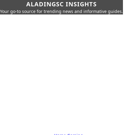
ALADINGSC INSIGHTS
Your go-to source for trending news and informative guides.