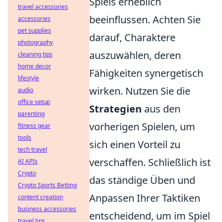
Spiels erheblich
travel accessories
beeinflussen. Achten Sie
accessories
pet supplies
darauf, Charaktere
photography
auszuwählen, deren
cleaning tips
home decor
Fähigkeiten synergetisch
lifestyle
wirken. Nutzen Sie die
audio
office setup
Strategien
aus den
parenting
vorherigen Spielen, um
fitness gear
tools
sich einen Vorteil zu
tech travel
verschaffen. Schließlich ist
AI APIs
Crypto
das ständige Üben und
Crypto Sports Betting
Anpassen Ihrer Taktiken
content creation
business accessories
entscheidend, um im Spiel
travel tips