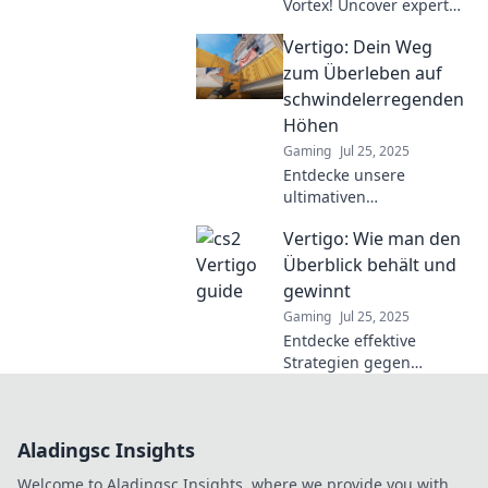
Vortex! Uncover expert
tips and tricks to elevate
Vertigo: Dein Weg
your gameplay and
dominate the
zum Überleben auf
competition. Unlock your
schwindelerregenden
full potential!
Höhen
Gaming
Jul 25, 2025
Entdecke unsere
ultimativen
Überlebenstipps für
Vertigo: Wie man den
schwindelerregende
Höhen! Vertigo – dein
Überblick behält und
Leitfaden für Sicherheit
gewinnt
und Abenteuer in der
Gaming
Jul 25, 2025
Höhe.
Entdecke effektive
Strategien gegen
Vertigo! Lerne, wie du
den Überblick behältst
und dein Gleichgewicht
Aladingsc Insights
zurückgewinnst.
Welcome to Aladingsc Insights, where we provide you with