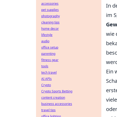
accessories
In d
pet supplies
im S
photography
cleaning tips
Gewe
home decor
wie 
lifestyle
audio
beka
office setup
beso
parenting
fitness gear
werd
tools
Ein 
tech travel
AI APIs
Scha
Crypto
erst
Crypto Sports Betting
content creation
viel
business accessories
oder
travel tips
office lighting