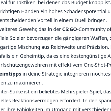
ideal für Taktiken, bei denen das Budget knapp ist
richtigen Händen ein hohes Schadenspotential un
entscheidenden Vorteil in einem Duell bringen.
weiteres Gewehr, das in der
CS:GO
-Community oft
Viele Spieler bevorzugen die gängigeren Waffen, 
igartige Mischung aus Reichweite und Präzision. F
falls ein Geheimtip, da es eine kostengünstige A
rfschützengewehren mit effektivem One-Shot-Pote
eimtipps
in deine Strategie integrieren möchte
len zu maximieren.
ter-Strike ist ein beliebtes Mehrspieler-Spiel, d
elles Reaktionsvermögen erfordert. In den spa
ler ihre Fähigkeiten im Umgang mit verschiedene