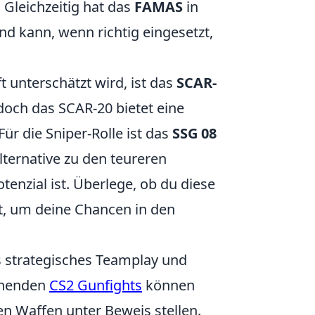
. Gleichzeitig hat das
FAMAS
in
d kann, wenn richtig eingesetzt,
 unterschätzt wird, ist das
SCAR-
doch das SCAR-20 bietet eine
ür die Sniper-Rolle ist das
SSG 08
lternative zu den teureren
nzial ist. Überlege, ob du diese
st, um deine Chancen in den
as strategisches Teamplay und
nnenden
CS2 Gunfights
können
n Waffen unter Beweis stellen.