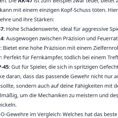
en. Die
AK-47
ist zum Beispiel zwar teuer, bietet
kann mit einem einzigen Kopf-Schuss töten. Hier
hre und ihre Stärken:
47
: Hohe Schadenswerte, ideal für aggressive Spie
4
: Ausgewogen zwischen Präzision und Feuerrat
G
: Bietet eine hohe Präzision mit einem Zielfernro
P
: Perfekt für Fernkämpfer, tödlich bei einem Treff
-45
: Gut für Spieler, die sich in spritzigen Gefec
e daran, dass das passende Gewehr nicht nur au
 sollte, sondern auch auf deine Fähigkeiten mit d
lmäßig, um die Mechaniken zu meistern und dest
ickeln.
O-Gewehre im Vergleich: Welches hat das beste 