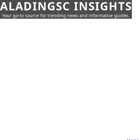
ALADINGSC INSIGHTS
Your go-to source for trending news and informative guides.