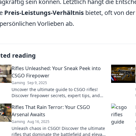
agkräftig sein können. Letztlich hängt die Ents
te
Preis-Leistungs-Verhältnis
bietet, oft von der
persönlichen Vorlieben ab.
ated reading
Rifles Unleashed: Your Sneak Peek into
CSGO Firepower
Gaming
Sep 9, 2025
Uncover the ultimate guide to CSGO rifles!
Discover firepower secrets, expert tips, and
loads of action. Don't miss out on the
Rifles That Rain Terror: Your CSGO
firepower!
Arsenal Awaits
Gaming
Aug 16, 2025
Unleash chaos in CSGO! Discover the ultimate
rifles that dominate the battlefield and elevate