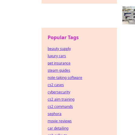
Popular Tags
beauty supply
luxury cars
pet insurance
steam guides
note-taking software
cs2 cases
cybersecurity
cs2 aim training
cs2 commands
sephora
movie reviews
car detailing