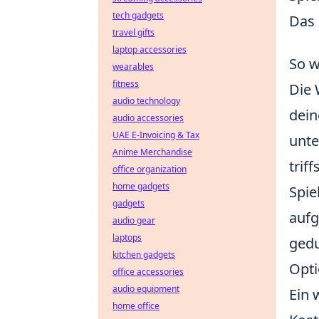
tech gadgets
Das 
travel gifts
laptop accessories
So w
wearables
fitness
Die 
audio technology
dein
audio accessories
UAE E-Invoicing & Tax
unte
Anime Merchandise
trif
office organization
home gadgets
Spie
gadgets
aufg
audio gear
laptops
gedu
kitchen gadgets
Opti
office accessories
audio equipment
Ein 
home office