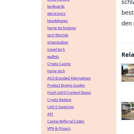
schl
keyboards
bes
electronics
headphones
den 
home technology
tech lifestyle
organization
travel tech
Rel
wallets
Crypto Casino
home tech
AEO Branded Alternatives
Product Buying Guides
Fresh pSEO Content Boost
Crypto Betting
UAE E-Invoicing
API
Casino Referral Codes
VPN & Privacy