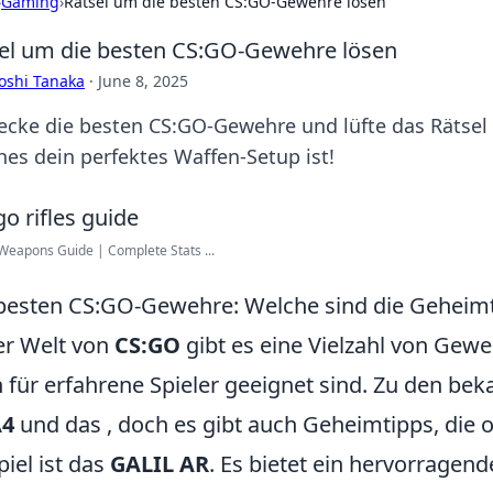
›
Gaming
›
Rätsel um die besten CS:GO-Gewehre lösen
el um die besten CS:GO-Gewehre lösen
oshi Tanaka
·
June 8, 2025
ecke die besten CS:GO-Gewehre und lüfte das Rätsel 
hes dein perfektes Waffen-Setup ist!
eapons Guide | Complete Stats ...
besten CS:GO-Gewehre: Welche sind die Geheim
er Welt von
CS:GO
gibt es eine Vielzahl von Gewe
 für erfahrene Spieler geeignet sind. Zu den b
4
und das
, doch es gibt auch Geheimtipps, die 
piel ist das
GALIL AR
. Es bietet ein hervorragend