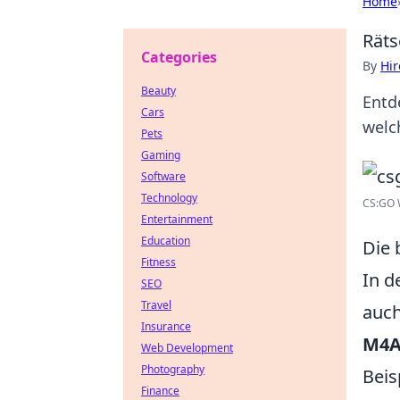
Home
Räts
Categories
By
Hir
Beauty
Entd
Cars
welc
Pets
Gaming
Software
Technology
CS:GO W
Entertainment
Education
Die 
Fitness
In d
SEO
Travel
auch
Insurance
M4A
Web Development
Photography
Beis
Finance