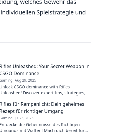
cheidung, welches Gewehr das
 individuellen Spielstrategie und
Rifles Unleashed: Your Secret Weapon in
CSGO Dominance
Gaming
Aug 29, 2025
Unlock CSGO dominance with Rifles
Unleashed! Discover expert tips, strategies,
and weapon insights to elevate your
Rifles für Rampenlicht: Dein geheimes
gameplay and conquer the battlefield!
Rezept für richtiger Umgang
Gaming
Jul 25, 2025
Entdecke die Geheimnisse des Richtigen
Umgangs mit Waffen! Mach dich bereit für