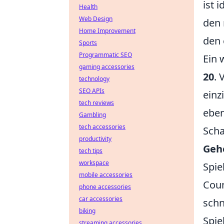
ist 
Health
Web Design
den 
Home Improvement
den 
Sports
Programmatic SEO
Ein 
gaming accessories
20
. 
technology
SEO APIs
einz
tech reviews
eben
Gambling
tech accessories
Scha
productivity
Geh
tech tips
workspace
Spie
mobile accessories
Coun
phone accessories
car accessories
schn
biking
Spie
streaming accessories