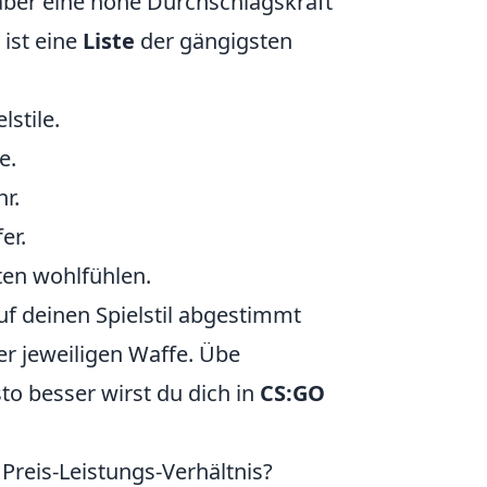
 aber eine hohe Durchschlagskraft
 ist eine
Liste
der gängigsten
lstile.
e.
hr.
er.
hten wohlfühlen.
f deinen Spielstil abgestimmt
er jeweiligen Waffe. Übe
o besser wirst du dich in
CS:GO
Preis-Leistungs-Verhältnis?