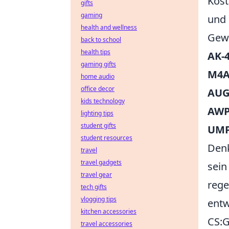
Kost
gifts
gaming
und 
health and wellness
Gewe
back to school
health tips
AK-
gaming gifts
M4A
home audio
office decor
AU
kids technology
AW
lighting tips
student gifts
UMP
student resources
Denk
travel
travel gadgets
sein
travel gear
rege
tech gifts
vlogging tips
entw
kitchen accessories
CS:G
travel accessories