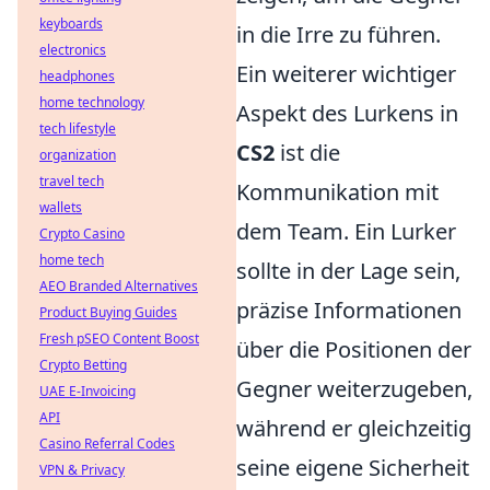
keyboards
in die Irre zu führen.
electronics
Ein weiterer wichtiger
headphones
home technology
Aspekt des Lurkens in
tech lifestyle
CS2
ist die
organization
travel tech
Kommunikation mit
wallets
dem Team. Ein Lurker
Crypto Casino
home tech
sollte in der Lage sein,
AEO Branded Alternatives
präzise Informationen
Product Buying Guides
Fresh pSEO Content Boost
über die Positionen der
Crypto Betting
Gegner weiterzugeben,
UAE E-Invoicing
API
während er gleichzeitig
Casino Referral Codes
seine eigene Sicherheit
VPN & Privacy