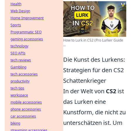
Health
Web Design
Home Improvement
Sports
Programmatic SEO
gaming accessories
How to Lurk in CS2 (Pro Lurker Guide
...
technology
SEO APIs
Die Kunst des Lurkens:
tech reviews
Gambling
Strategien für den CS2
tech accessories
Schattenkrieger
productivity
tech tips
In der Welt von
CS2
ist
workspace
das Lurken eine
mobile accessories
phone accessories
Kunstform, die nicht zu
car accessories
unterschätzen ist. Um
biking
streaming accessories