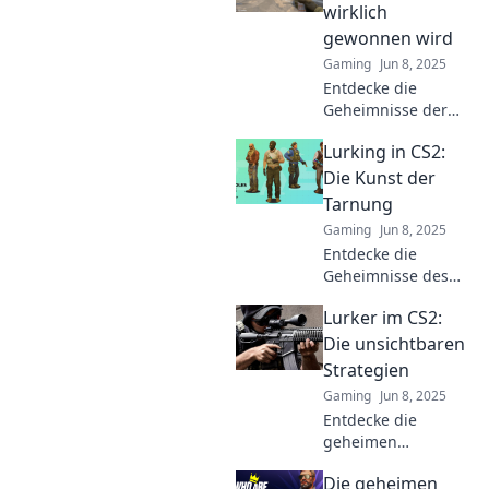
Gewinner wirst und
wirklich
jeden Gegner
gewonnen wird
überlistest.
Gaming
Jun 8, 2025
Entdecke die
Geheimnisse der
Lurker-Legenden
Lurking in CS2:
und finde heraus,
wie du im Spiel
Die Kunst der
wirklich gewinnst!
Tarnung
Tipps, Tricks und
Gaming
Jun 8, 2025
Strategien warten
Entdecke die
auf dich!
Geheimnisse des
Versteckens in CS2!
Lurker im CS2:
Meistere die Kunst
der Tarnung und
Die unsichtbaren
werde unsichtbar
Strategien
für deine Feinde.
Gaming
Jun 8, 2025
Entdecke die
geheimen
Strategien der
Die geheimen
Lurker in CS2!