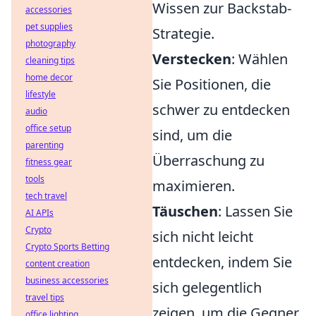
Wissen zur Backstab-
accessories
pet supplies
Strategie.
photography
Verstecken
: Wählen
cleaning tips
home decor
Sie Positionen, die
lifestyle
schwer zu entdecken
audio
office setup
sind, um die
parenting
Überraschung zu
fitness gear
tools
maximieren.
tech travel
Täuschen
: Lassen Sie
AI APIs
Crypto
sich nicht leicht
Crypto Sports Betting
entdecken, indem Sie
content creation
business accessories
sich gelegentlich
travel tips
zeigen, um die Gegner
office lighting