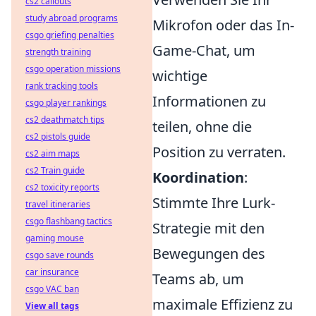
cs2 callouts
study abroad programs
Mikrofon oder das In-
csgo griefing penalties
Game-Chat, um
strength training
csgo operation missions
wichtige
rank tracking tools
Informationen zu
csgo player rankings
cs2 deathmatch tips
teilen, ohne die
cs2 pistols guide
Position zu verraten.
cs2 aim maps
cs2 Train guide
Koordination
:
cs2 toxicity reports
Stimmte Ihre Lurk-
travel itineraries
csgo flashbang tactics
Strategie mit den
gaming mouse
Bewegungen des
csgo save rounds
car insurance
Teams ab, um
csgo VAC ban
maximale Effizienz zu
View all tags