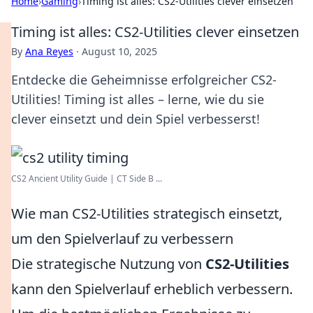
Home
›
Gaming
›
Timing ist alles: CS2-Utilities clever einsetzen
Timing ist alles: CS2-Utilities clever einsetzen
By
Ana Reyes
·
August 10, 2025
Entdecke die Geheimnisse erfolgreicher CS2-
Utilities! Timing ist alles – lerne, wie du sie
clever einsetzt und dein Spiel verbesserst!
CS2 Ancient Utility Guide | CT Side B ...
Wie man CS2-Utilities strategisch einsetzt,
um den Spielverlauf zu verbessern
Die strategische Nutzung von
CS2-Utilities
kann den Spielverlauf erheblich verbessern.