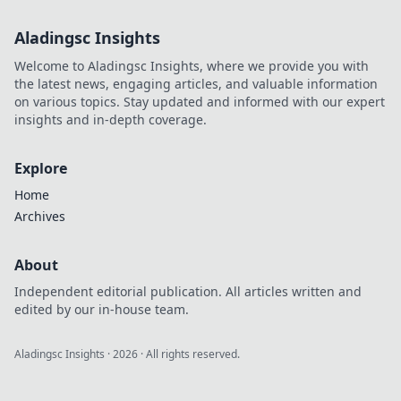
Aladingsc Insights
Welcome to Aladingsc Insights, where we provide you with
the latest news, engaging articles, and valuable information
on various topics. Stay updated and informed with our expert
insights and in-depth coverage.
Explore
Home
Archives
About
Independent editorial publication. All articles written and
edited by our in-house team.
Aladingsc Insights
·
2026
· All rights reserved.