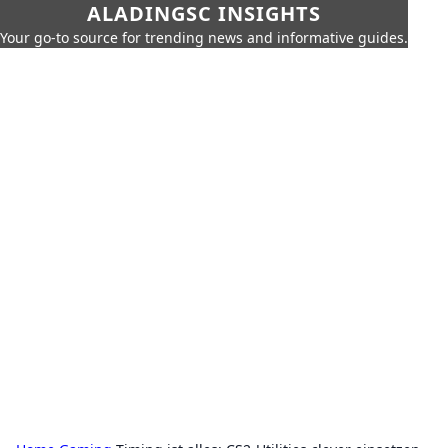
ALADINGSC INSIGHTS
Your go-to source for trending news and informative guides.