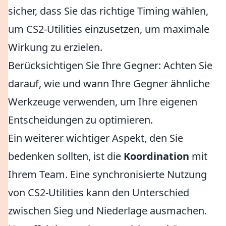
sicher, dass Sie das richtige Timing wählen,
um CS2-Utilities einzusetzen, um maximale
Wirkung zu erzielen.
Berücksichtigen Sie Ihre Gegner: Achten Sie
darauf, wie und wann Ihre Gegner ähnliche
Werkzeuge verwenden, um Ihre eigenen
Entscheidungen zu optimieren.
Ein weiterer wichtiger Aspekt, den Sie
bedenken sollten, ist die
Koordination
mit
Ihrem Team. Eine synchronisierte Nutzung
von CS2-Utilities kann den Unterschied
zwischen Sieg und Niederlage ausmachen.